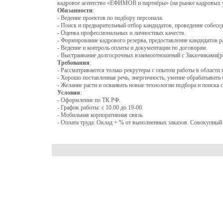
кадровое агентство «ЕФИМОВ и партнёры» (на рынке кадровых ус
Обязанности
:
- Ведение проектов по подбору персонала.
- Поиск и предварительный отбор кандидатов, проведение собесе
- Оценка профессиональных и личностных качеств.
- Формирование кадрового резерва, предоставление кандидатов р
- Ведение и контроль оплаты и документации по договорам.
- Выстраивание долгосрочных взаимоотношений с Заказчиками(р
Требования
:
- Рассматриваются только рекрутеры с опытом работы в области 
- Хорошо поставленная речь, энергичность, умение обрабатывать
- Желание расти и осваивать новые технологии подбора и поиска 
Условия
:
- Оформление по ТК РФ.
- График работы: с 10.00 до 19-00.
- Мобильная корпоративная связь.
- Оплата труда: Оклад + % от выполненных заказов. Совокупный 