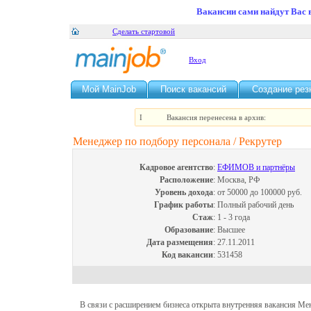
Вакансии сами найдут Вас 
Сделать стартовой
Вход
Мой MainJob
Поиск вакансий
Создание ре
I
Вакансия перенесена в архив:
Менеджер по подбору персонала / Рекрутер
Кадровое агентство
:
ЕФИМОВ и партнёры
Расположение
:
Москва, РФ
Уровень дохода
:
от 50000 до 100000 руб.
График работы
:
Полный рабочий день
Стаж
:
1 - 3 года
Образование
:
Высшее
Дата размещения
:
27.11.2011
Код вакансии
:
531458
В связи с расширением бизнеса открыта внутренняя вакансия Ме