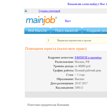
Вакансии сами найдут Вас 
Сделать стартовой
Вход
Мой MainJob
Поиск вакансий
Создание ре
I
Вакансия перенесена в архив:
Помощник юриста (налоговое право)
Кадровое агентство
:
ЕФИМОВ и партнёры
Расположение
:
Москва, РФ
Уровень дохода
:
от 40000 руб.
График работы
:
Полный рабочий день
Стаж
:
< 1 года
Образование
:
Высшее
Дата размещения
:
10.07.2017
Код вакансии
:
549111
Известная юридическая Компания.