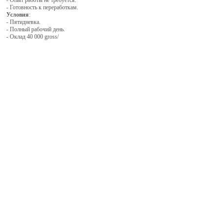
- Опыт работы не требуется.
- Готовность к переработкам.
Условия
:
- Пятидневка.
- Полный рабочий день.
- Оклад 40 000 gross/