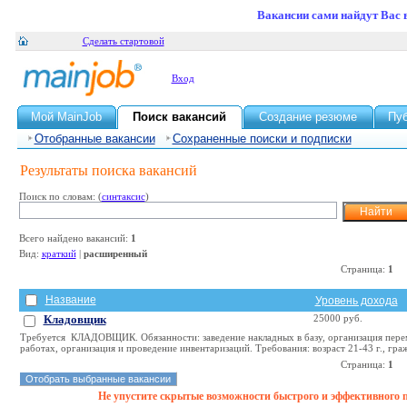
Вакансии сами найдут Вас 
Сделать стартовой
Вход
Мой MainJob
Поиск вакансий
Создание резюме
Пуб
Отобранные вакансии
Сохраненные поиски и подписки
Результаты поиска вакансий
Поиск по словам: (
синтаксис
)
Всего найдено вакансий:
1
Вид:
краткий
|
расширенный
Страница:
1
Название
Уровень дохода
Кладовщик
25000 руб.
Требуется КЛАДОВЩИК. Обязанности: заведение накладных в базу, организация перем
работах, организация и проведение инвентаризаций. Требования: возраст 21-43 г., граж
Страница:
1
Не упустите скрытые возможности быстрого и эффективного 